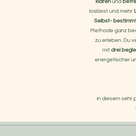
klären
und
befre
loslässt und mehr
Selbst- bestimmt
Methode ganz bewu
zu erleben. Du 
mit
drei
begle
energetischer u
in diesem sehr 