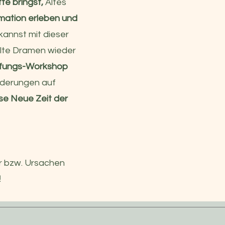
te bringst,
Altes
mation erleben und
kannst mit dieser
alte Dramen wieder
iefungs-Workshop
nderungen auf
se Neue Zeit der
er bzw. Ursachen
!