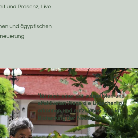
it und Präsenz, Live
hen und ägyptischen
erneuerung
"für mich einer der schnellsten und
effektivsten Wege die Ursachen zu
erkennen und aufzulösen, das ist
Biohacking der Neuen Zeit"