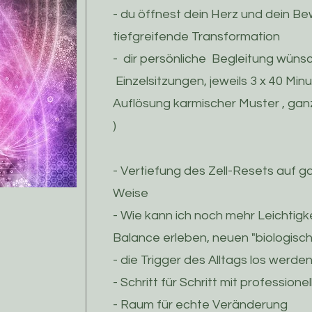
- du öffnest dein Herz und dein Be
tiefgreifende Transformation
- dir persönliche Begleitung wünsch
Einzelsitzungen, jeweils 3 x 40 Mi
Auflösung karmischer Muster , ga
)
- Vertiefung des Zell-Resets auf g
Weise
- Wie kann ich noch mehr Leichtigkei
Balance erleben, neuen "biologisc
- die Trigger des Alltags los werde
- Schritt für Schritt mit professione
- Raum für echte Veränderung