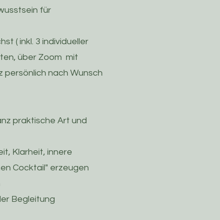
wusstsein für
st ( inkl. 3 individueller
nuten, über Zoom mit
nz persönlich nach Wunsch
anz praktische Art und
t, Klarheit, innere
hen Cocktail" erzeugen
n
ller Begleitung