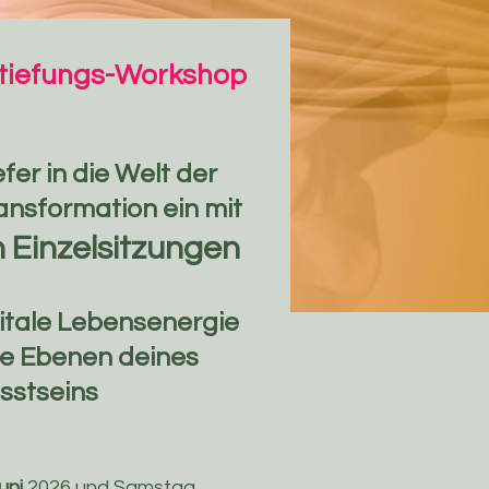
rtiefungs-Workshop
fer in die Welt der
ransformation ein mit
n Einzelsitzungen
vitale Lebensenergie
ue Ebenen deines
sstseins
Juni
2026 und Samstag