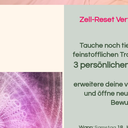
Zell-Reset Ve
Tauche noch tie
feinstofflichen T
3 persönliche
erweitere deine 
und öffne ne
Bewu
Wann:
Samstag
18. 